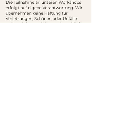
Die Teilnahme an unseren Workshops
erfolgt auf eigene Verantwortung. Wir
übernehmen keine Haftung für
Verletzungen, Schäden oder Unfälle
während des Workshops. Dies schließt
auch mögliche Schäden an
persönlichen Gegenständen oder
Kleidungsstücken ein, auch wenn
Schutzmaterialien wie Schürzen zur
Verfügung gestellt werden.
Während unserer Kurse wird Musik
gespielt, die zeitweise auch etwas lauter
sein kann. Die Musik ist fester
Bestandteil unseres Kurskonzepts und
trägt zur Atmosphäre bei.
Die Teilnehmer:innen sind angehalten,
verantwortungsbewusst mit
Werkzeugen, Materialien und Geräten
umzugehen und den Anweisungen der
Kursleitung zu folgen. Bitte beachten
Sie auch Hinweise zu Brandschutz und
Sicherheit im Workshopraum.
Mit der Anmeldung erkennen die